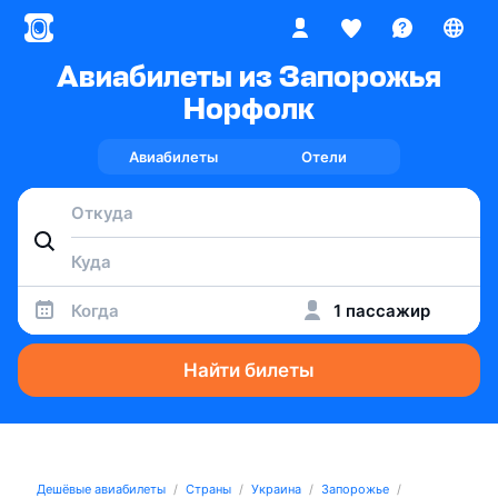
Авиабилеты из Запорожья
Норфолк
Авиабилеты
Отели
Когда
1 пассажир
Найти билеты
Дешёвые авиабилеты
Страны
Украина
Запорожье