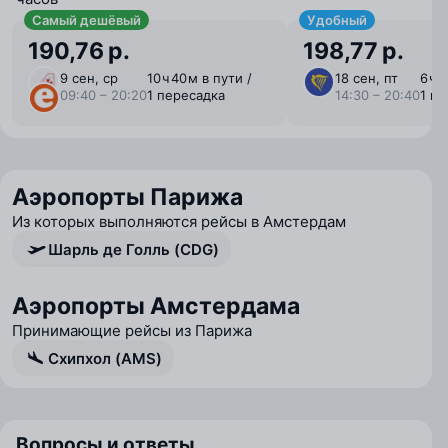
Самый дешёвый
Удобный
190,76 р.
198,77 р.
9 сен, ср
10 ⁠ч 40 ⁠м в пути /
18 сен, пт
6 ⁠ч 
09:40 – 20:20
1 пересадка
14:30 – 20:40
1 п
Аэропорты Парижа
Из которых выполняются рейсы в Амстердам
Шарль де Голль (CDG)
Аэропорты Амстердама
Принимающие рейсы из Парижа
Схипхол (AMS)
Вопросы и ответы