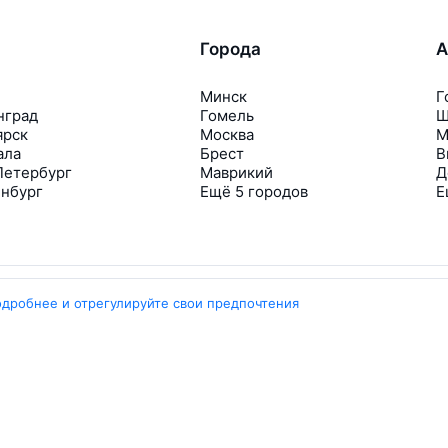
Города
А
Минск
Г
нград
Гомель
Ш
ярск
Москва
М
ала
Брест
В
Петербург
Маврикий
Д
инбург
Ещё 5 городов
Е
одробнее и отрегулируйте свои предпочтения
Travelpayouts
Партнёрская программа