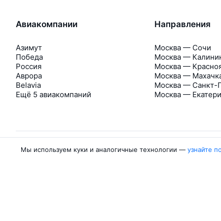
Авиакомпании
Направления
Азимут
Москва — Сочи
Победа
Москва — Калини
Россия
Москва — Красно
Аврора
Москва — Махачк
Belavia
Москва — Санкт-
Ещё 5 авиакомпаний
Москва — Екатер
Мы используем куки и аналогичные технологии —
узнайте п
Об Авиасейлс
Авиасейлс
Пресс‑центр
©
2007–2026