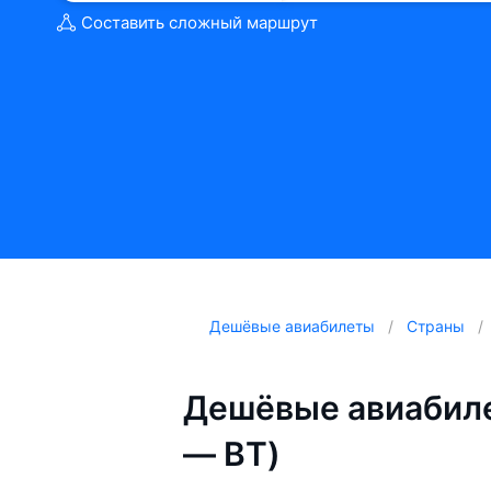
Составить сложный маршрут
Дешёвые авиабилеты
Страны
Дешёвые авиабиле
— BT)