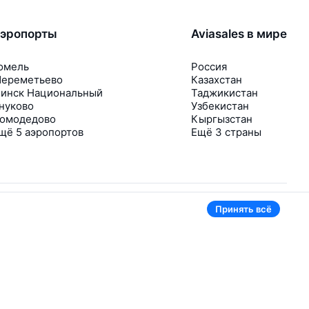
эропорты
Aviasales в мире
омель
Россия
ереметьево
Казахстан
инск Национальный
Таджикистан
нуково
Узбекистан
омодедово
Кыргызстан
щё 5 аэропортов
Ещё 3 страны
Принять всё
В приложении тоже удобно
Если цена на билет упадёт, сразу пришлём
уведомление