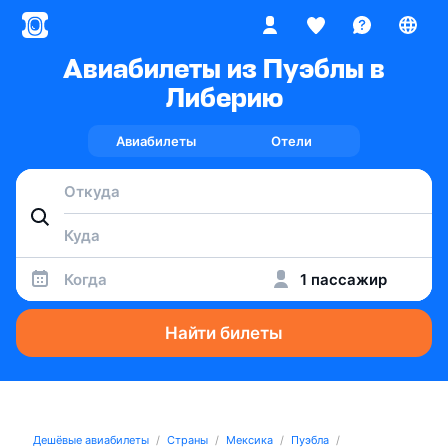
Авиабилеты из Пуэблы в
Либерию
Авиабилеты
Отели
Когда
1 пассажир
Найти билеты
Дешёвые авиабилеты
Страны
Мексика
Пуэбла