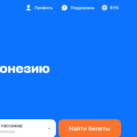
Профиль
Поддержка
BYN
ронезию
1 пассажир
Найти билеты
Эконом