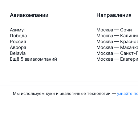
Авиакомпании
Направления
Азимут
Москва — Сочи
Победа
Москва — Калини
Россия
Москва — Красно
Аврора
Москва — Махачк
Belavia
Москва — Санкт-
Ещё 5 авиакомпаний
Москва — Екатер
Мы используем куки и аналогичные технологии —
узнайте п
Об Авиасейлс
Авиасейлс
Пресс‑центр
©
2007–2026