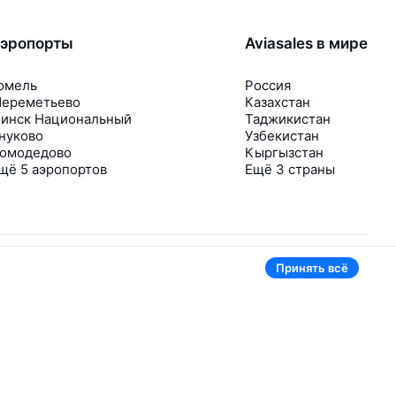
эропорты
Aviasales в мире
омель
Россия
ереметьево
Казахстан
инск Национальный
Таджикистан
нуково
Узбекистан
омодедово
Кыргызстан
щё 5 аэропортов
Ещё 3 страны
Принять всё
В приложении тоже удобно
Если цена на билет упадёт, сразу пришлём
уведомление