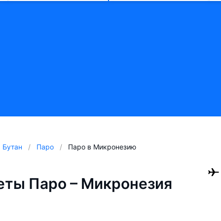
Бутан
Паро
Паро в Микронезию
ты Паро – Микронезия