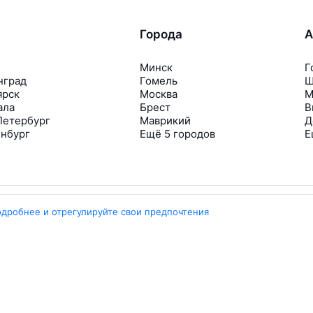
Города
А
Минск
Г
нград
Гомель
Ш
ярск
Москва
М
ала
Брест
В
Петербург
Маврикий
Д
инбург
Ещё 5 городов
Е
одробнее и отрегулируйте свои предпочтения
Travelpayouts
Партнёрская программа