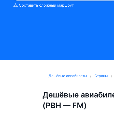
Составить сложный маршрут
Дешёвые авиабилеты
Страны
Дешёвые авиабиле
(PBH — FM)