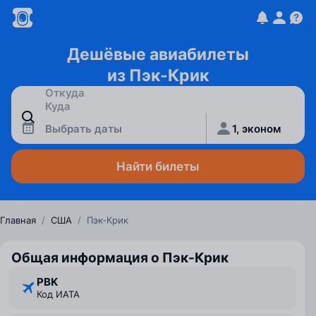
Дешёвые авиабилеты
из Пэк-Крик
Выбрать даты
1, эконом
Найти билеты
Главная
/
США
/
Пэк-Крик
Общая информация о Пэк-Крик
PBK
Код ИАТА