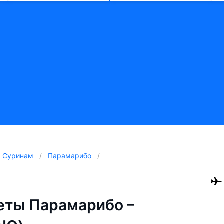
Суринам
Парамарибо
еты Парамарибо –