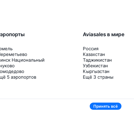
эропорты
Aviasales в мире
омель
Россия
ереметьево
Казахстан
инск Национальный
Таджикистан
нуково
Узбекистан
омодедово
Кыргызстан
щё 5 аэропортов
Ещё 3 страны
Принять всё
В приложении тоже удобно
Если цена на билет упадёт, сразу пришлём