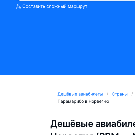
Составить сложный маршрут
Дешёвые авиабилеты
Страны
Парамарибо в Норвегию
Дешёвые авиабил