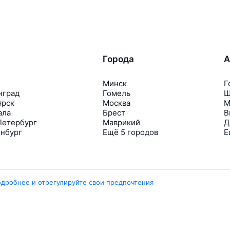
Города
А
Минск
Г
нград
Гомель
Ш
ярск
Москва
М
ала
Брест
В
Петербург
Маврикий
Д
инбург
Ещё 5 городов
Е
одробнее и отрегулируйте свои предпочтения
Travelpayouts
Партнёрская программа