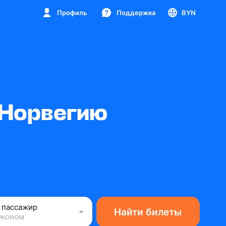
Профиль
Поддержка
BYN
 Норвегию
1 пассажир
Найти билеты
Эконом