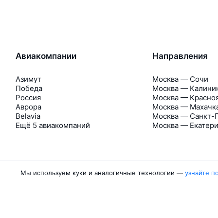
Авиакомпании
Направления
Азимут
Москва — Сочи
Победа
Москва — Калини
Россия
Москва — Красно
Аврора
Москва — Махачк
Belavia
Москва — Санкт-
Ещё 5 авиакомпаний
Москва — Екатер
Мы используем куки и аналогичные технологии —
узнайте п
Об Авиасейлс
Авиасейлс
Пресс‑центр
©
2007–2026