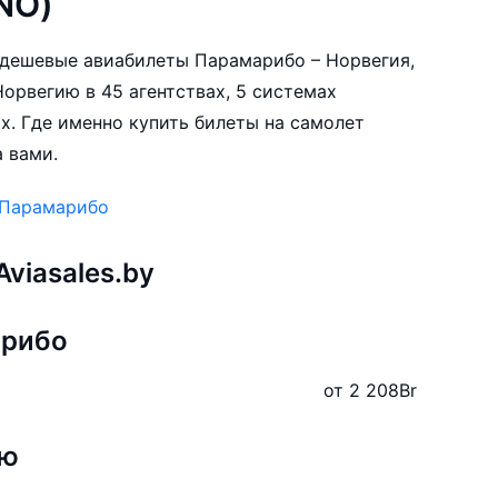
NO)
е дешевые авиабилеты Парамарибо – Норвегия,
орвегию в 45 агентствах, 5 системах
х. Где именно купить билеты на самолет
 вами.
 Парамарибо
viasales.by
арибо
от 2 208
Br
ию