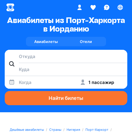
Авиабилеты из Порт-Харкорта
в Иорданию
Авиабилеты
Отели
Когда
1 пассажир
Найти билеты
Дешёвые авиабилеты
Страны
Нигерия
Порт-Харкорт