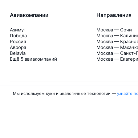
Авиакомпании
Направления
Азимут
Москва — Сочи
Победа
Москва — Калини
Россия
Москва — Красно
Аврора
Москва — Махачк
Belavia
Москва — Санкт-
Ещё 5 авиакомпаний
Москва — Екатер
Мы используем куки и аналогичные технологии —
узнайте п
Об Авиасейлс
Авиасейлс
Пресс‑центр
©
2007–2026