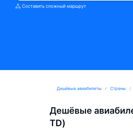
Составить сложный маршрут
Дешёвые авиабилеты
Страны
Дешёвые авиабиле
TD)