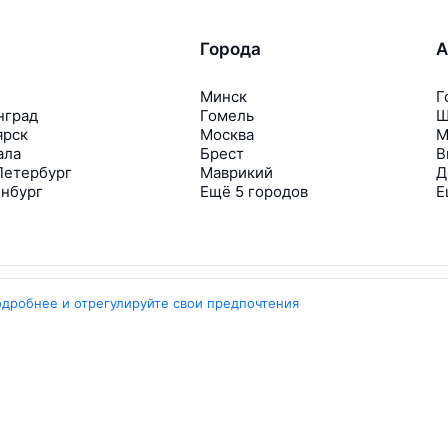
Города
А
Минск
Г
нград
Гомель
Ш
ярск
Москва
М
ала
Брест
В
Петербург
Маврикий
Д
инбург
Ещё 5 городов
Е
одробнее и отрегулируйте свои предпочтения
Travelpayouts
Партнёрская программа