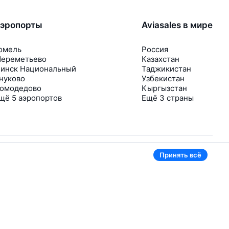
эропорты
Aviasales в мире
омель
Россия
ереметьево
Казахстан
инск Национальный
Таджикистан
нуково
Узбекистан
омодедово
Кыргызстан
щё 5 аэропортов
Ещё 3 страны
Принять всё
В приложении тоже удобно
Если цена на билет упадёт, сразу пришлём
уведомление