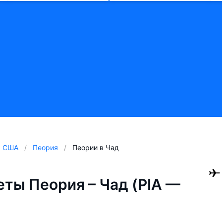
США
Пеория
Пеории в Чад
ты Пеория – Чад (PIA —