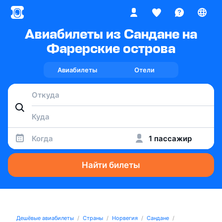
Авиабилеты из Сандане на
Фарерские острова
Авиабилеты
Отели
Когда
1 пассажир
Найти билеты
Дешёвые авиабилеты
Страны
Норвегия
Сандане