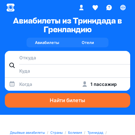
Авиабилеты из Тринидада в
Гренландию
Авиабилеты
Отели
Когда
1 пассажир
Найти билеты
Дешёвые авиабилеты
Страны
Боливия
Тринидад