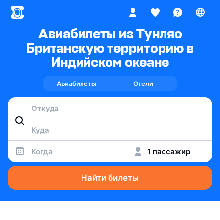
Авиабилеты из Тунляо
Британскую территорию в
Индийском океане
Авиабилеты
Отели
Когда
1 пассажир
Найти билеты