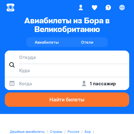
Авиабилеты из Бора в
Великобританию
Авиабилеты
Отели
Когда
1 пассажир
Найти билеты
Дешёвые авиабилеты
Страны
Россия
Бор