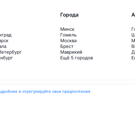
Города
А
Минск
Г
нград
Гомель
Ш
ярск
Москва
М
ала
Брест
В
Петербург
Маврикий
Д
инбург
Ещё 5 городов
Е
одробнее и отрегулируйте свои предпочтения
Travelpayouts
Партнёрская программа