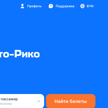
Профиль
Поддержка
BYN
то-Рико
1 пассажир
Найти билеты
Эконом