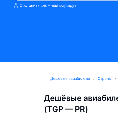
Составить сложный маршрут
Дешёвые авиабилеты
Страны
Дешёвые авиабиле
(TGP — PR)