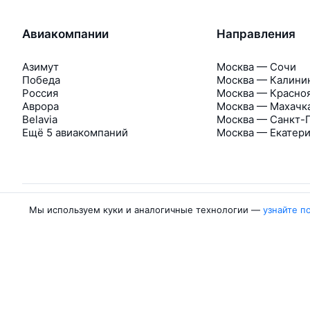
Авиакомпании
Направления
Азимут
Москва — Сочи
Победа
Москва — Калини
Россия
Москва — Красно
Аврора
Москва — Махачк
Belavia
Москва — Санкт-
Ещё 5 авиакомпаний
Москва — Екатер
Мы используем куки и аналогичные технологии —
узнайте п
Об Авиасейлс
Авиасейлс
Пресс‑центр
©
2007–2026