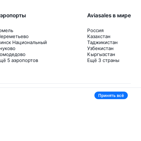
эропорты
Aviasales в мире
омель
Россия
ереметьево
Казахстан
инск Национальный
Таджикистан
нуково
Узбекистан
омодедово
Кыргызстан
щё 5 аэропортов
Ещё 3 страны
Принять всё
В приложении тоже удобно
Если цена на билет упадёт, сразу пришлём
уведомление