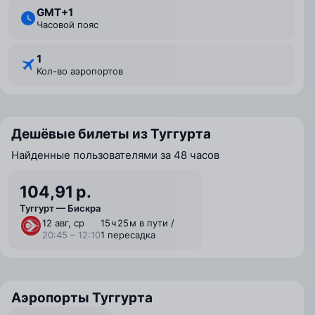
GMT+1
Часовой пояс
1
Кол-во аэропортов
Дешёвые билеты из Туггурта
Найденные пользователями за 48 часов
104,91 р.
Туггурт — Бискра
12 авг, ср
15 ⁠ч 25 ⁠м в пути /
20:45 – 12:10
1 пересадка
Аэропорты Туггурта