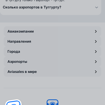
В Туггурту только 1 аэропорт - Туггурт.
Сколько аэропортов в Туггурту?
Авиакомпании
Направления
Города
Аэропорты
Aviasales в мире