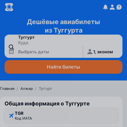
Дешёвые авиабилеты
из Туггурта
Выбрать даты
1, эконом
Найти билеты
Главная
/
Алжир
/
Туггурт
Общая информация о Туггурте
TGR
Код ИАТА