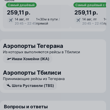
Самый дешёвый
Самый дешёвый с ба
259,11 р.
259,11 р.
14 авг, пт
1 ⁠ч 30 ⁠м в пути
/
14 авг, пт
1 ⁠ч
20:45 – 22:45
прямой
20:45 – 22:45
пря
Аэропорты Тегерана
Из которых выполняются рейсы в Тбилиси
Имам Хомейни (IKA)
Аэропорты Тбилиси
Принимающие рейсы из Тегерана
Шота Руставели (TBS)
Вопросы и ответы