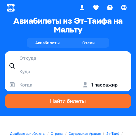
Авиабилеты из Эт-Таифа на
Мальту
Авиабилеты
Отели
Когда
1 пассажир
Найти билеты
Дешёвые авиабилеты
Страны
Саудовская Аравия
Эт-Таиф