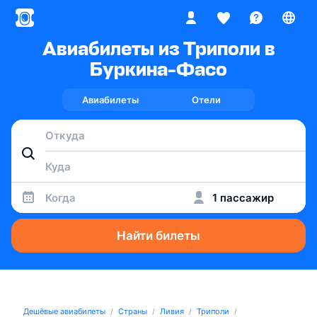
Авиабилеты из Триполи в
Буркина-Фасо
Авиабилеты
Отели
Когда
1 пассажир
Найти билеты
Дешёвые авиабилеты
Страны
Ливия
Триполи