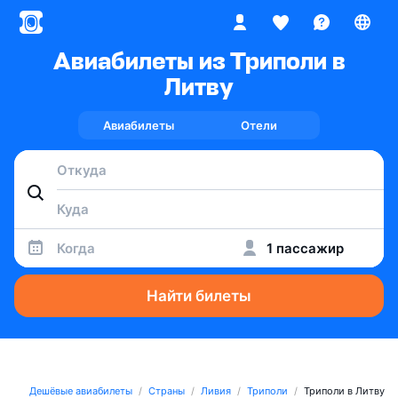
Авиабилеты из Триполи в
Литву
Авиабилеты
Отели
Когда
1 пассажир
Найти билеты
Дешёвые авиабилеты
Страны
Ливия
Триполи
Триполи в Литву