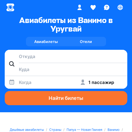
Авиабилеты из Ванимо в
Уругвай
Авиабилеты
Отели
Когда
1 пассажир
Найти билеты
Дешёвые авиабилеты
Страны
Папуа — Новая Гвинея
Ванимо