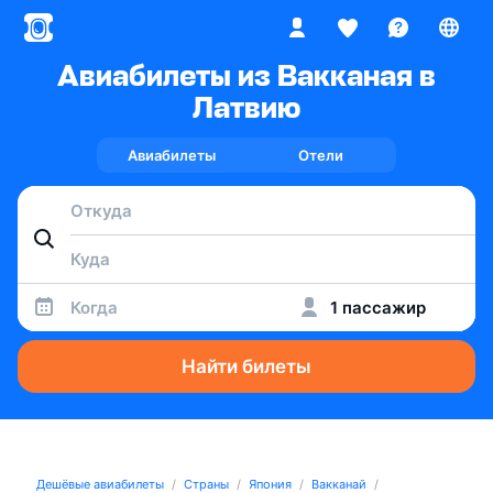
Авиабилеты из Вакканая в
Латвию
Авиабилеты
Отели
Когда
1 пассажир
Найти билеты
Дешёвые авиабилеты
Страны
Япония
Вакканай