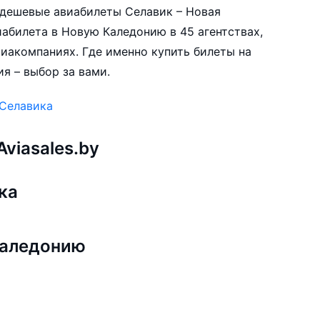
е дешевые авиабилеты Селавик – Новая
абилета в Новую Каледонию в 45 агентствах,
виакомпаниях. Где именно купить билеты на
я – выбор за вами.
 Селавика
viasales.by
ка
Каледонию