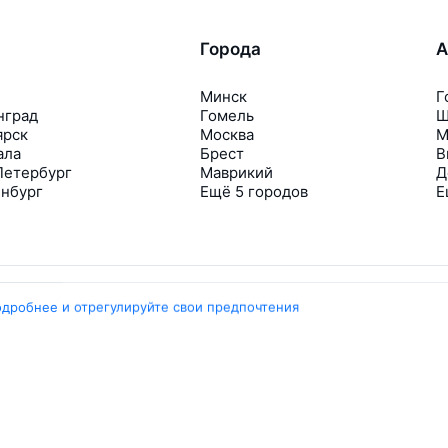
Города
А
Минск
Г
нград
Гомель
Ш
ярск
Москва
М
ала
Брест
В
Петербург
Маврикий
Д
инбург
Ещё 5 городов
Е
одробнее и отрегулируйте свои предпочтения
Travelpayouts
Партнёрская программа