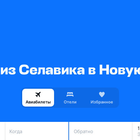
из Селавика в Нов
Авиабилеты
Отели
Избранное
Когда
Обратно