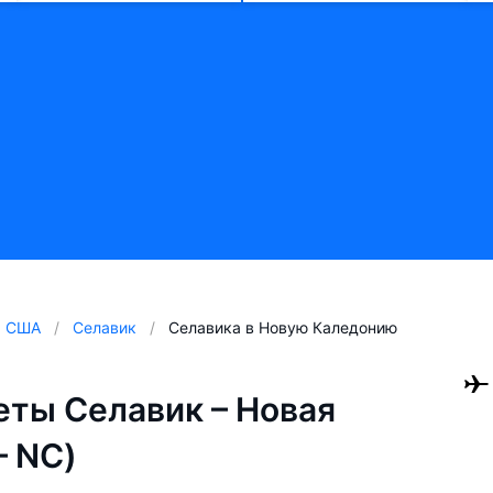
США
Селавик
Селавика в Новую Каледонию
ты Селавик – Новая
— NC)