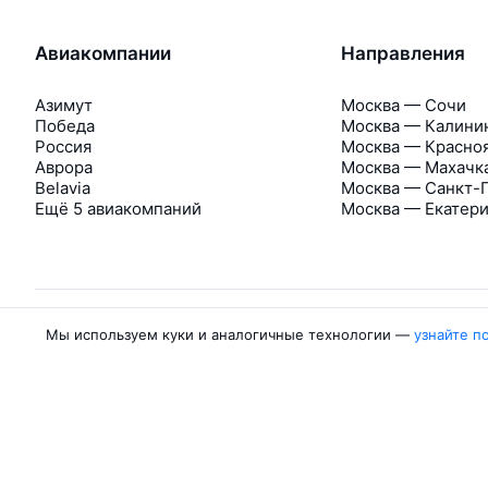
Авиакомпании
Направления
Азимут
Москва — Сочи
Победа
Москва — Калини
Россия
Москва — Красно
Аврора
Москва — Махачк
Belavia
Москва — Санкт-
Ещё 5 авиакомпаний
Москва — Екатер
Мы используем куки и аналогичные технологии —
узнайте п
Об Авиасейлс
Авиасейлс
Пресс‑центр
©
2007–2026