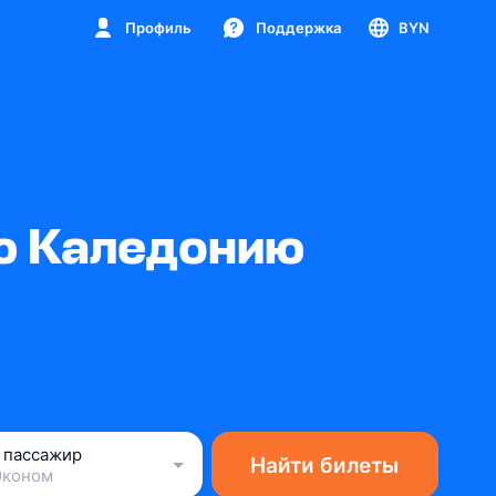
Профиль
Поддержка
BYN
ую Каледонию
1 пассажир
Найти билеты
Эконом