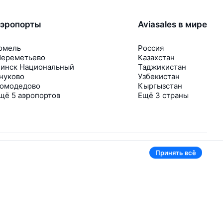
эропорты
Aviasales в мире
омель
Россия
ереметьево
Казахстан
инск Национальный
Таджикистан
нуково
Узбекистан
омодедово
Кыргызстан
щё 5 аэропортов
Ещё 3 страны
Принять всё
В приложении тоже удобно
Если цена на билет упадёт, сразу пришлём
уведомление