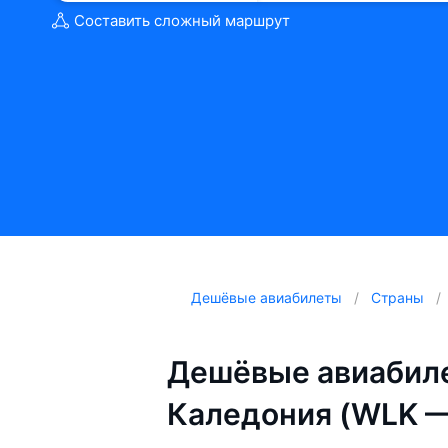
Составить сложный маршрут
Дешёвые авиабилеты
Страны
Дешёвые авиабиле
Каледония (WLK 