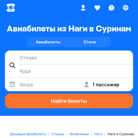
Авиабилеты из Наги в Суринам
Авиабилеты
Отели
Когда
1 пассажир
Найти билеты
Дешёвые авиабилеты
Страны
Филиппины
Нага
Наги в Суринам