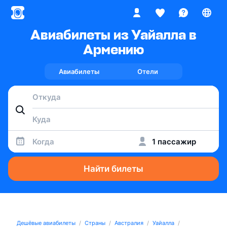
Авиабилеты из Уайалла в
Армению
Авиабилеты
Отели
Когда
1 пассажир
Найти билеты
Дешёвые авиабилеты
Страны
Австралия
Уайалла