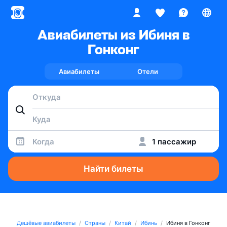
Авиабилеты из Ибиня в
Гонконг
Авиабилеты
Отели
Когда
1 пассажир
Найти билеты
Дешёвые авиабилеты
Страны
Китай
Ибинь
Ибиня в Гонконг