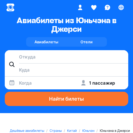
Авиабилеты из Юньчэна в
Джерси
Авиабилеты
Отели
Когда
1 пассажир
Найти билеты
Дешёвые авиабилеты
Страны
Китай
Юньчэн
Юньчэна в Джерси