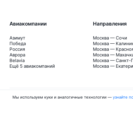
Авиакомпании
Направления
Азимут
Москва — Сочи
Победа
Москва — Калини
Россия
Москва — Красно
Аврора
Москва — Махачк
Belavia
Москва — Санкт-
Ещё 5 авиакомпаний
Москва — Екатер
Мы используем куки и аналогичные технологии —
узнайте п
Об Авиасейлс
Авиасейлс
Пресс‑центр
©
2007–2026