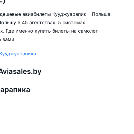
е дешевые авиабилеты Кууджуарапик – Польша,
ольшу в 45 агентствах, 5 системах
х. Где именно купить билеты на самолет
 вами.
 Кууджуарапика
viasales.by
уарапика