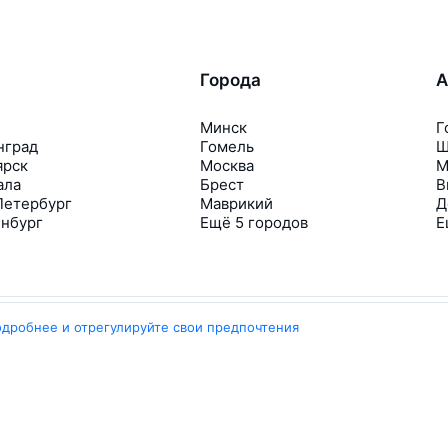
Города
А
Минск
Г
нград
Гомель
Ш
ярск
Москва
М
ала
Брест
В
Петербург
Маврикий
Д
инбург
Ещё 5 городов
Е
одробнее и отрегулируйте свои предпочтения
Travelpayouts
Партнёрская программа