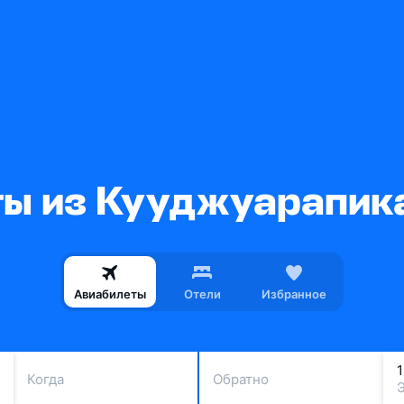
ы из Кууджуарапик
Авиабилеты
Отели
Избранное
Когда
Обратно