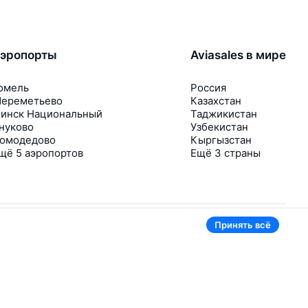
эропорты
Aviasales в мире
омель
Россия
ереметьево
Казахстан
инск Национальный
Таджикистан
нуково
Узбекистан
омодедово
Кыргызстан
щё 5 аэропортов
Ещё 3 страны
Принять всё
В приложении тоже удобно
Если цена на билет упадёт, сразу пришлём
уведомление