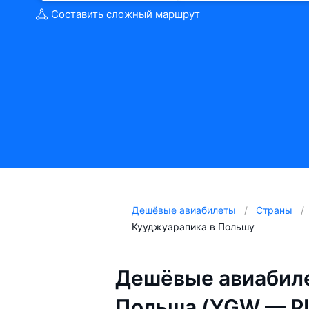
Составить сложный маршрут
Дешёвые авиабилеты
Страны
Кууджуарапика в Польшу
Дешёвые авиабил
Польша (YGW — P