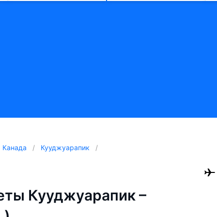
Канада
Кууджуарапик
еты Кууджуарапик –
L)