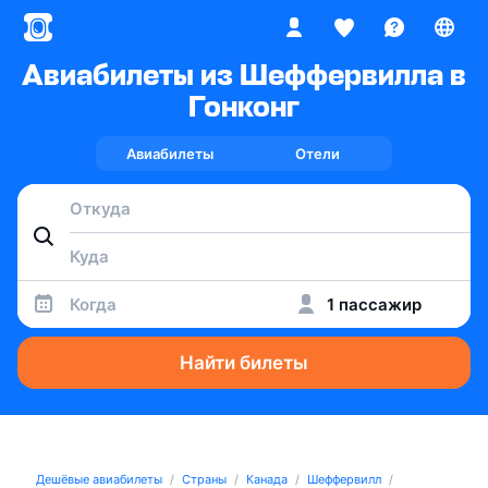
Авиабилеты из Шеффервилла в
Гонконг
Авиабилеты
Отели
Когда
1 пассажир
Найти билеты
Дешёвые авиабилеты
Страны
Канада
Шеффервилл