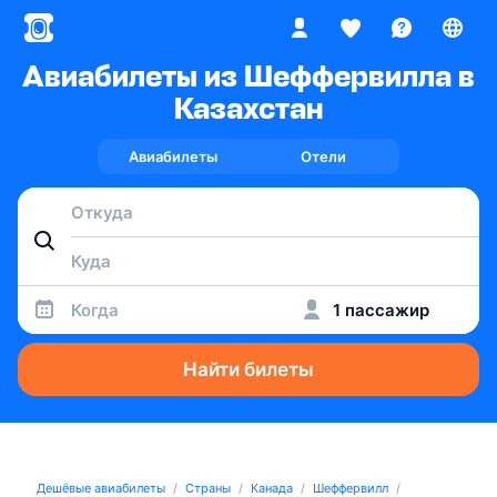
Авиабилеты из Шеффервилла в
Казахстан
Авиабилеты
Отели
Когда
1 пассажир
Найти билеты
Дешёвые авиабилеты
Страны
Канада
Шеффервилл