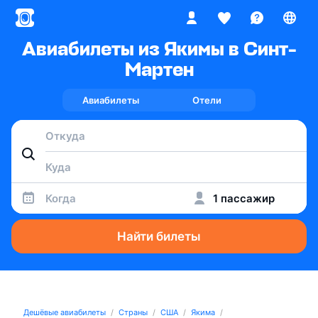
Авиабилеты из Якимы в Синт-
Мартен
Авиабилеты
Отели
Когда
1 пассажир
Найти билеты
Дешёвые авиабилеты
Страны
США
Якима