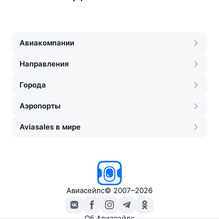
Авиакомпании
Направления
Города
Аэропорты
Aviasales в мире
Авиасейлс
©
2007–2026
Об Авиасейлс