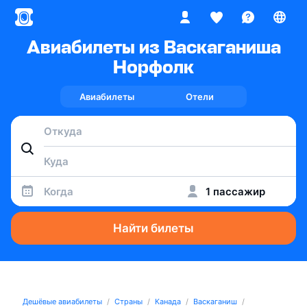
Авиабилеты из Васкаганиша
Норфолк
Авиабилеты
Отели
Когда
1 пассажир
Найти билеты
Дешёвые авиабилеты
Страны
Канада
Васкаганиш