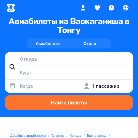
Авиабилеты из Васкаганиша в
Тонгу
Авиабилеты
Отели
Когда
1 пассажир
Найти билеты
Дешёвые авиабилеты
Страны
Канада
Васкаганиш