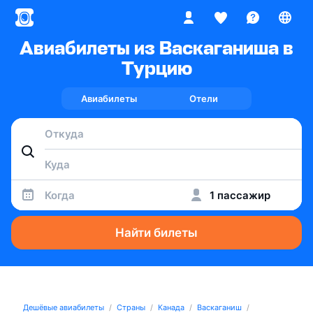
Авиабилеты из Васкаганиша в
Турцию
Авиабилеты
Отели
Когда
1 пассажир
Найти билеты
Дешёвые авиабилеты
Страны
Канада
Васкаганиш