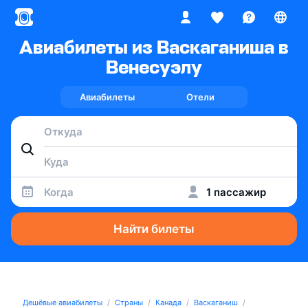
Авиабилеты из Васкаганиша в
Венесуэлу
Авиабилеты
Отели
Когда
1 пассажир
Найти билеты
Дешёвые авиабилеты
Страны
Канада
Васкаганиш