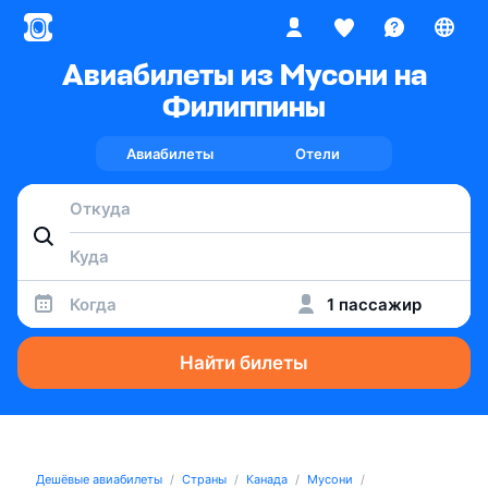
Авиабилеты из Мусони на
Филиппины
Авиабилеты
Отели
Когда
1 пассажир
Найти билеты
Дешёвые авиабилеты
Страны
Канада
Мусони