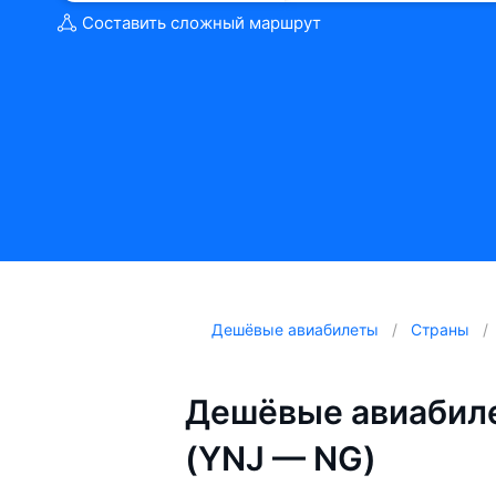
Составить сложный маршрут
Дешёвые авиабилеты
Страны
Дешёвые авиабиле
(YNJ — NG)