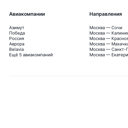
Авиакомпании
Направления
Азимут
Москва — Сочи
Победа
Москва — Калини
Россия
Москва — Красно
Аврора
Москва — Махачк
Belavia
Москва — Санкт-
Ещё 5 авиакомпаний
Москва — Екатер
Об Авиасейлс
Авиасейлс
Пресс‑центр
©
2007–2026