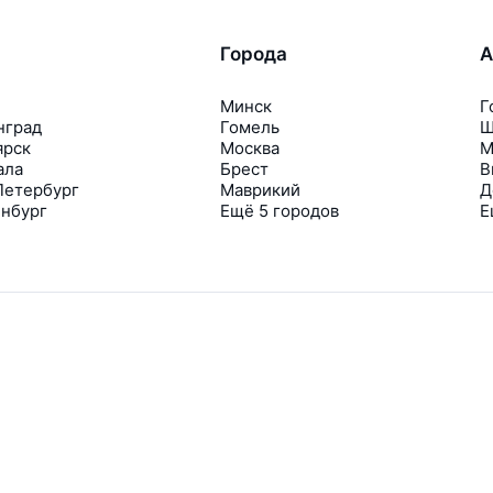
Города
А
Минск
Г
нград
Гомель
Ш
ярск
Москва
М
ала
Брест
В
Петербург
Маврикий
Д
инбург
Ещё 5 городов
Е
Travelpayouts
Партнёрская программа