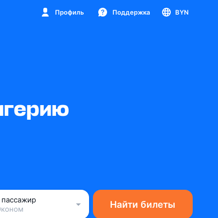
Профиль
Поддержка
BYN
игерию
1 пассажир
Найти билеты
Эконом