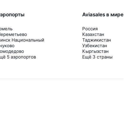
эропорты
Aviasales в мире
омель
Россия
ереметьево
Казахстан
инск Национальный
Таджикистан
нуково
Узбекистан
омодедово
Кыргызстан
щё 5 аэропортов
Ещё 3 страны
В приложении тоже удобно
Если цена на билет упадёт, сразу пришлём
уведомление