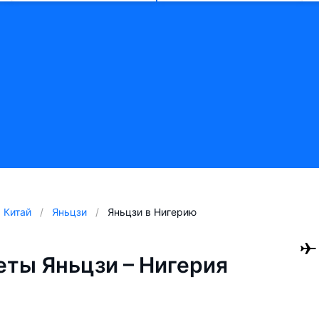
Китай
Яньцзи
Яньцзи в Нигерию
ты Яньцзи – Нигерия