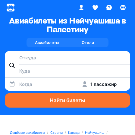
Авиабилеты из Нейчуашиша в
Палестину
Авиабилеты
Отели
Когда
1 пассажир
Найти билеты
Дешёвые авиабилеты
Страны
Канада
Нейчуашиш