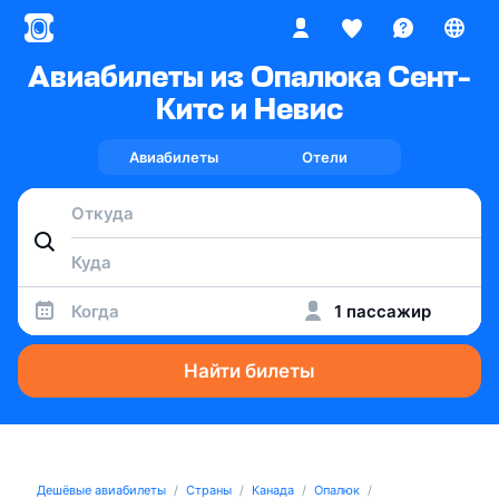
Авиабилеты из Опалюка Сент-
Китс и Невис
Авиабилеты
Отели
Когда
1 пассажир
Найти билеты
Дешёвые авиабилеты
Страны
Канада
Опалюк