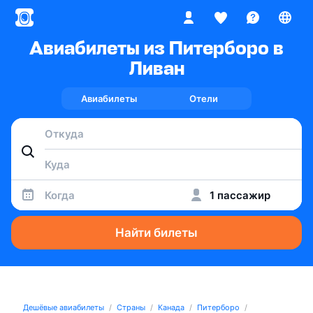
Авиабилеты из Питерборо в
Ливан
Авиабилеты
Отели
Когда
1 пассажир
Найти билеты
Дешёвые авиабилеты
Страны
Канада
Питерборо