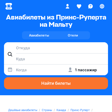
Авиабилеты из Принс-Руперта
на Мальту
Авиабилеты
Отели
Когда
1 пассажир
Найти билеты
Дешёвые авиабилеты
Страны
Канада
Принс-Руперт