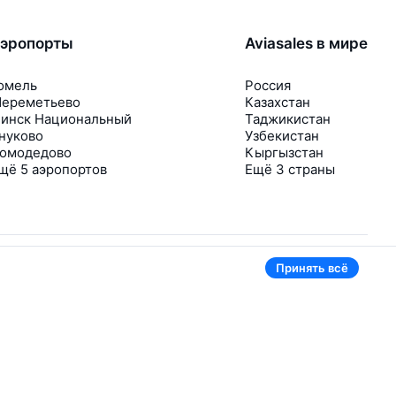
эропорты
Aviasales в мире
омель
Россия
ереметьево
Казахстан
инск Национальный
Таджикистан
нуково
Узбекистан
омодедово
Кыргызстан
щё 5 аэропортов
Ещё 3 страны
Принять всё
В приложении тоже удобно
Если цена на билет упадёт, сразу пришлём
уведомление