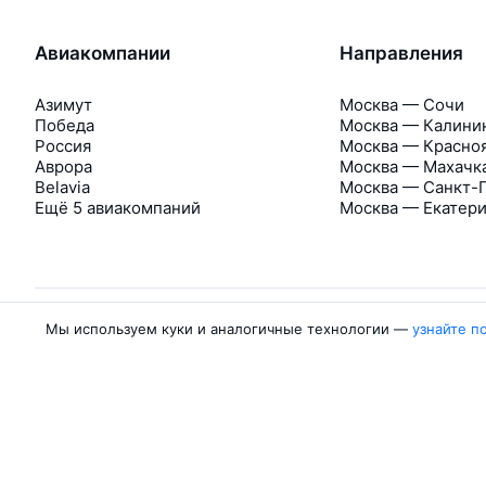
Авиакомпании
Направления
Азимут
Москва — Сочи
Победа
Москва — Калини
Россия
Москва — Красно
Аврора
Москва — Махачк
Belavia
Москва — Санкт-
Ещё 5 авиакомпаний
Москва — Екатер
Мы используем куки и аналогичные технологии —
узнайте п
Об Авиасейлс
Авиасейлс
Пресс‑центр
©
2007–2026