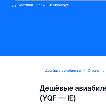
Составить сложный маршрут
Дешёвые авиабилеты
Страны
Дешёвые авиабиле
(YQF — IE)