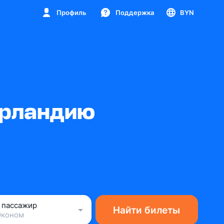
Профиль
Поддержка
BYN
Ирландию
1 пассажир
Найти билеты
Эконом