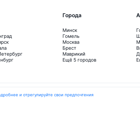
Города
А
Минск
Г
нград
Гомель
Ш
ярск
Москва
М
ала
Брест
В
Петербург
Маврикий
Д
инбург
Ещё 5 городов
Е
одробнее и отрегулируйте свои предпочтения
Travelpayouts
Партнёрская программа