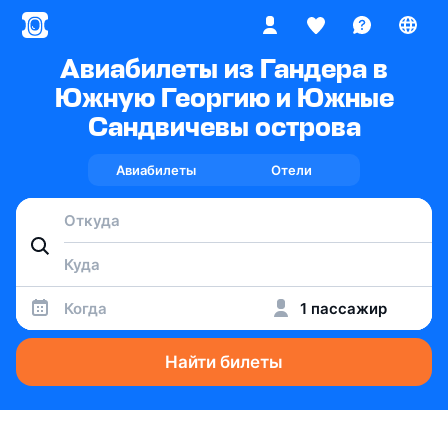
Авиабилеты из Гандера в
Южную Георгию и Южные
Сандвичевы острова
Авиабилеты
Отели
Когда
1 пассажир
Найти билеты