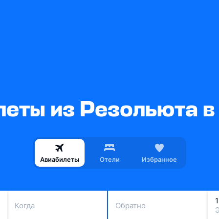
леты из Резольюта в
Авиабилеты
Отели
Избранное
Когда
Обратно