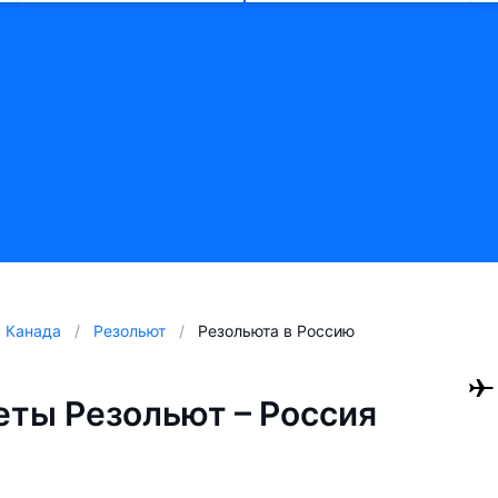
Канада
Резольют
Резольюта в Россию
ты Резольют – Россия