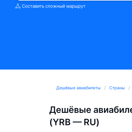
Составить сложный маршрут
Дешёвые авиабилеты
Страны
Дешёвые авиабиле
(YRB — RU)