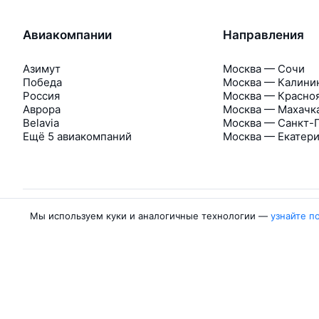
Авиакомпании
Направления
Азимут
Москва — Сочи
Победа
Москва — Калини
Россия
Москва — Красно
Аврора
Москва — Махачк
Belavia
Москва — Санкт-
Ещё 5 авиакомпаний
Москва — Екатер
Мы используем куки и аналогичные технологии —
узнайте п
Об Авиасейлс
Авиасейлс
Пресс‑центр
©
2007–2026