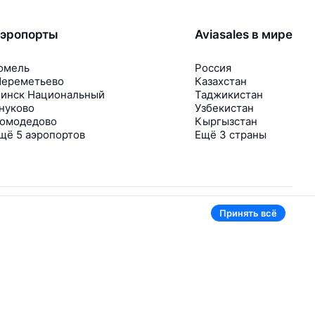
эропорты
Aviasales в мире
омель
Россия
ереметьево
Казахстан
инск Национальный
Таджикистан
нуково
Узбекистан
омодедово
Кыргызстан
щё 5 аэропортов
Ещё 3 страны
Принять всё
В приложении тоже удобно
Если цена на билет упадёт, сразу пришлём
уведомление