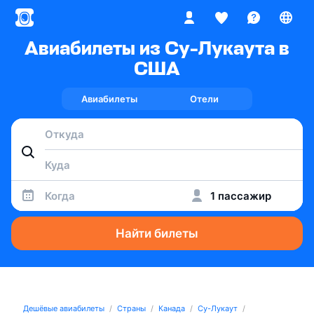
Авиабилеты из Су-Лукаута в
США
Авиабилеты
Отели
Когда
1 пассажир
Найти билеты
Дешёвые авиабилеты
Страны
Канада
Су-Лукаут