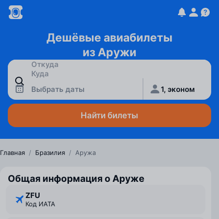
Дешёвые авиабилеты
из Аружи
Выбрать даты
1, эконом
Найти билеты
Главная
/
Бразилия
/
Аружа
Общая информация о Аруже
ZFU
Код ИАТА