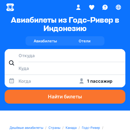
Авиабилеты из Годс-Ривер в
Индонезию
Авиабилеты
Отели
Когда
1 пассажир
Найти билеты
Дешёвые авиабилеты
Страны
Канада
Годс-Ривер