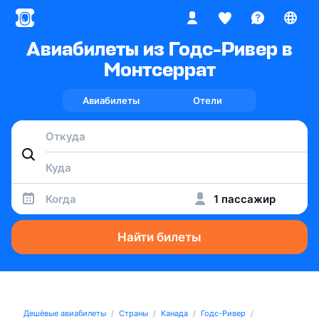
Авиабилеты из Годс-Ривер в
Монтсеррат
Авиабилеты
Отели
Когда
1 пассажир
Найти билеты
Дешёвые авиабилеты
Страны
Канада
Годс-Ривер