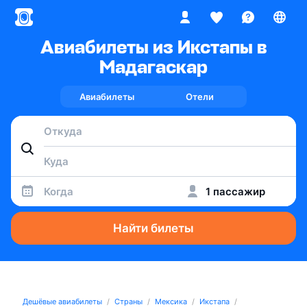
Авиабилеты из Икстапы в
Мадагаскар
Авиабилеты
Отели
Когда
1 пассажир
Найти билеты
Дешёвые авиабилеты
Страны
Мексика
Икстапа