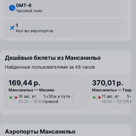
GMT-6
Часовой пояс
1
Кол-во аэропортов
Дешёвые билеты из Мансанильо
Найденные пользователями за 48 часов
169,44 р.
370,01 р.
Мансанильо — Мехико
Мансанильо — Гвадал
18 авг, вт
1 ⁠ч 30 ⁠м в пути
/
11 авг, вт
5 ⁠ч 
14:25 – 15:55
прямой
16:45 – 22:10
1 пе
Аэропорты Мансанильо