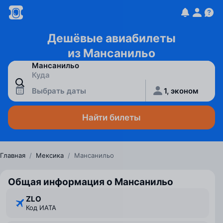
Дешёвые авиабилеты
из Мансанильо
Выбрать даты
1, эконом
Найти билеты
Главная
/
Мексика
/
Мансанильо
Общая информация о Мансанильо
ZLO
Код ИАТА