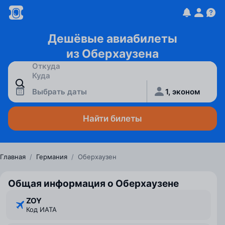
Дешёвые авиабилеты
из Оберхаузена
Выбрать даты
1, эконом
Найти билеты
Главная
/
Германия
/
Оберхаузен
Общая информация о Оберхаузене
ZOY
Код ИАТА